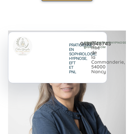
55
0686548743
CELINEGONZALESHYPNOSE
PRATICIENNE
Rue
@GMAIL.COM
EN
de
SOPHROLOGIE,
la
HYPNOSE,
Commanderie,
EFT
54000
ET
Nancy
PNL